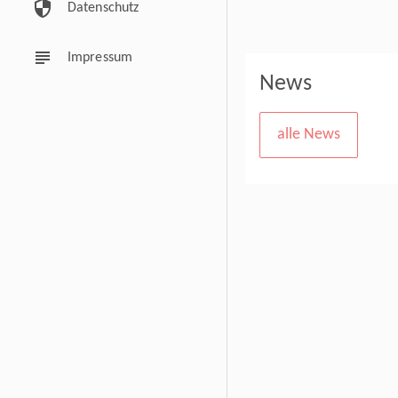
security
Datenschutz
subject
Impressum
News
alle News