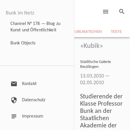
menu
search
Bunk im Netz
Channel N° 178 — Blog zu
Kunst und Öffentlichkeit
NEWS
BILDARCHIV
CV
PUBLIKATIONEN
TEXTE
Bunk Objects
«Kubik»
Städtische Galerie
Reutlingen
13.03.2010 —
mail
02.05.2010
Kontakt
Studierende der
security
Datenschutz
Klasse Professor
Bunk an der
subject
Impressum
Staatlichen
Akademie der