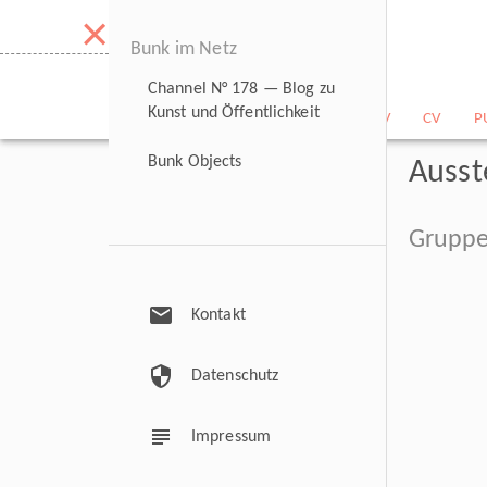
×
Bunk im Netz
Channel N° 178 — Blog zu
Kunst und Öffentlichkeit
NEWS
BILDARCHIV
CV
P
Bunk Objects
Ausst
Gruppe
mail
Kontakt
security
Datenschutz
subject
Impressum