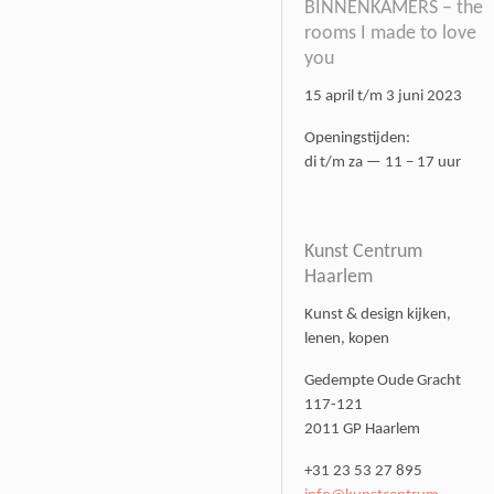
BINNENKAMERS – the
rooms I made to love
you
15 april t/m 3 juni 2023
Openingstijden:
di t/m za — 11 – 17 uur
Kunst Centrum
Haarlem
Kunst & design kijken,
lenen, kopen
Gedempte Oude Gracht
117-121
2011 GP Haarlem
+31 23 53 27 895