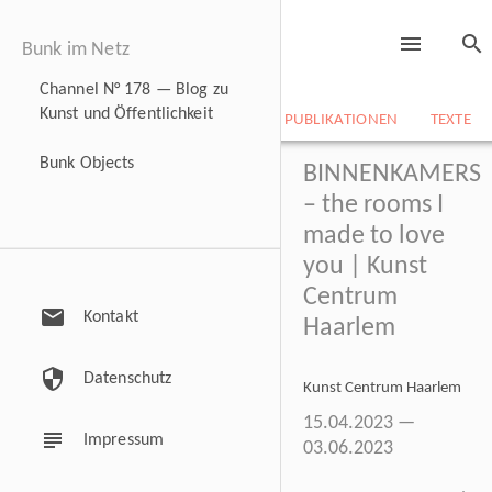
menu
search
Bunk im Netz
Channel N° 178 — Blog zu
Kunst und Öffentlichkeit
NEWS
BILDARCHIV
CV
PUBLIKATIONEN
TEXTE
Bunk Objects
BINNENKAMERS
– the rooms I
made to love
you | Kunst
Centrum
mail
Kontakt
Haarlem
security
Datenschutz
Kunst Centrum Haarlem
15.04.2023 —
subject
Impressum
03.06.2023