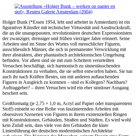
Holger Bunk (*Essen 1954, lebt und arbeitet in Amsterdam) ist ein
figurativer Künstler mit technischer Virtuosität und Ausdruckskraft,
die an die unangepassten, revolutionären deutschen Expressionisten
der zwanziger, dreissiger und frühen vierziger Jahre erinnert. Seine
Arbeiten sind im Sinne des Wortes voll menschlicher Figuren,
ausschliesslich Männer, die sich in permanenter Verwicklung mit
ihrer abstrakten, aber phantastisch architektonischen Umgebung
befinden. Vor allem sind sie mit zum Scheitern verurteilten
Versuchen beschäftigt, sich harmonisch zu sinnestäuschenden
Konstruktionen zu verhalten, die sie selbst entworfen haben. Sie tun
auch ihr nach Kräften Bestes, um mit anderen auftauchenden
Figuren in Ausgleich zu kommen – sind es Kollegen? Nachbarn?
Auftraggeber? – ihren Versuchen wird ein eher sinnloser Ausgang
beschert sein.
Großformatig (je 2,75 × 1,0 m, Acryl auf Papier oder transparentem
Stoff) entsteht so eine Reihe von faszinierenden Arbeiten mit
obsessiven Szenerien von Figuren in ihrem existenziellen Ringen
mit Konstruktionen, Gebäuden, Straßen und Städten. Es wird wohl
kein Zufall sein, dass viele von den Gebäuden die klare
Linienführung der deutschen modernistischen Architektur