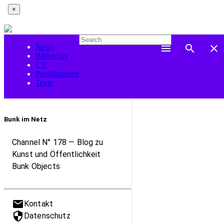
×
News
menu
search
close
Bildarchiv
CV
Publikationen
Texte
Bunk im Netz
Channel N° 178 — Blog zu
Kunst und Öffentlichkeit
Bunk Objects
mail
Kontakt
security
Datenschutz