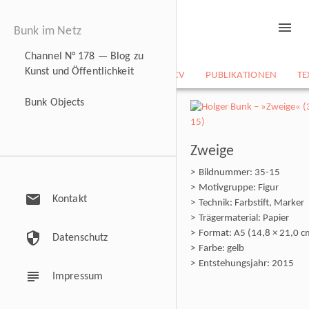
menu
Bunk im Netz
Channel N° 178 — Blog zu
Kunst und Öffentlichkeit
NEWS
BILDARCHIV
CV
PUBLIKATIONEN
TE
Bunk Objects
Zweige
Bildnummer: 35-15
Motivgruppe: Figur
mail
Kontakt
Technik: Farbstift, Marker
Trägermaterial: Papier
Format: A5 (14,8 × 21,0 c
security
Datenschutz
Farbe: gelb
Entstehungsjahr: 2015
subject
Impressum