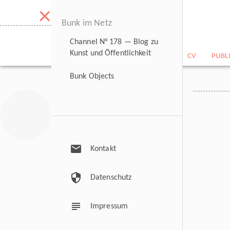
×
Bunk im Netz
Channel N° 178 — Blog zu
Kunst und Öffentlichkeit
NEWS
BILDARCHIV
CV
PUBL
Bunk Objects
mail
Kontakt
security
Datenschutz
subject
Impressum