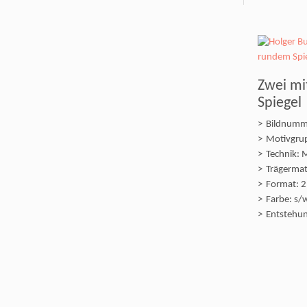
Zwei m
Spiegel
Bildnumm
Motivgrup
Technik: 
Trägermate
Format: 2
Farbe: s/
Entstehun