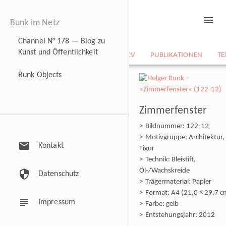
menu
Bunk im Netz
Channel N° 178 — Blog zu
Kunst und Öffentlichkeit
NEWS
BILDARCHIV
CV
PUBLIKATIONEN
TE
Bunk Objects
Zimmerfenster
Bildnummer: 122-12
Motivgruppe: Architektur,
mail
Kontakt
Figur
Technik: Bleistift,
Öl-/Wachskreide
security
Datenschutz
Trägermaterial: Papier
Format: A4 (21,0 × 29,7 c
subject
Impressum
Farbe: gelb
Entstehungsjahr: 2012