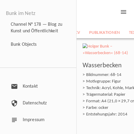
menu
Bunk im Netz
Channel N° 178 — Blog zu
Kunst und Öffentlichkeit
NEWS
BILDARCHIV
CV
PUBLIKATIONEN
TE
Bunk Objects
Wasserbecken
Bildnummer: 68-14
Motivgruppe: Figur
mail
Kontakt
Technik: Acryl, Kohle, Mar
Trägermaterial: Papier
Format: A4 (21,0 × 29,7 c
security
Datenschutz
Farbe: ocker
Entstehungsjahr: 2014
subject
Impressum