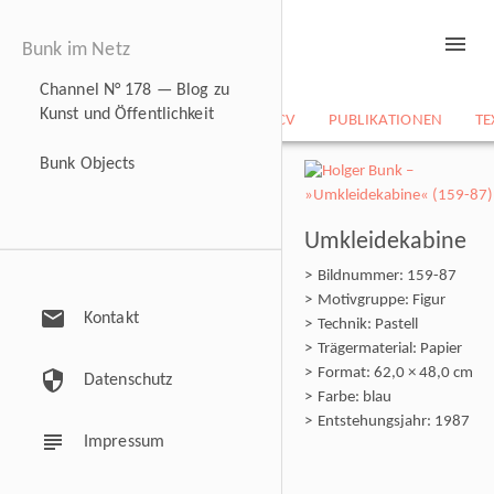
menu
Bunk im Netz
Channel N° 178 — Blog zu
Kunst und Öffentlichkeit
NEWS
BILDARCHIV
CV
PUBLIKATIONEN
TE
Bunk Objects
Umkleidekabine
Bildnummer: 159-87
Motivgruppe: Figur
mail
Kontakt
Technik: Pastell
Trägermaterial: Papier
Format: 62,0 × 48,0 cm
security
Datenschutz
Farbe: blau
Entstehungsjahr: 1987
subject
Impressum