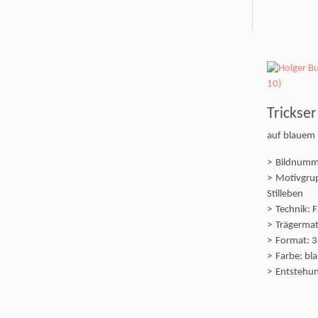
Trickser
auf blauem 
Bildnumm
Motivgrup
Stilleben
Technik: F
Trägermate
Format: 3
Farbe: bl
Entstehun