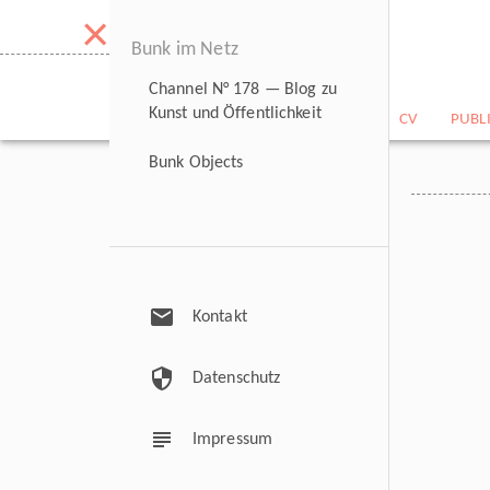
×
Bunk im Netz
Channel N° 178 — Blog zu
Kunst und Öffentlichkeit
NEWS
BILDARCHIV
CV
PUBL
Bunk Objects
mail
Kontakt
security
Datenschutz
subject
Impressum