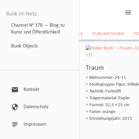
menu
Bunk im Netz
Channel N° 178 — Blog zu
Kunst und Öffentlichkeit
NEWS
BILDARCHIV
CV
PUBLIKATIONEN
TE
Bunk Objects
Traum
Bildnummer: 24-11
Motivgruppe: Figur, Stille
mail
Kontakt
Technik: Farbstift
Trägermaterial: Papier
Format: 32,5 × 25 cm
security
Datenschutz
Farbe: orange
Entstehungsjahr: 2011
subject
Impressum