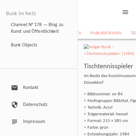
menu
Bunk im Netz
Channel N° 178 — Blog zu
Kunst und Öffentlichkeit
NEWS
BILDARCHIV
CV
PUBLIKATIONEN
TE
Bunk Objects
Tischtennisspieler
Im Besitz des Kunstmuseum
Düsseldorf
mail
Kontakt
Bildnummer: xx-84
Motivgruppe: Bildzitat, Fig
security
Datenschutz
Technik: Acryl
Trägermaterial: Nessel
subject
Format: 215 × 385 cm
Impressum
Farbe: grün
Entstehungsjahr: 1984