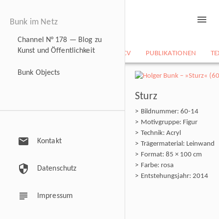
menu
Bunk im Netz
Channel N° 178 — Blog zu
Kunst und Öffentlichkeit
NEWS
BILDARCHIV
CV
PUBLIKATIONEN
TE
Bunk Objects
Sturz
Bildnummer: 60-14
Motivgruppe: Figur
Technik: Acryl
mail
Kontakt
Trägermaterial: Leinwand
Format: 85 × 100 cm
Farbe: rosa
security
Datenschutz
Entstehungsjahr: 2014
subject
Impressum