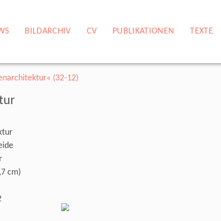
WS
BILDARCHIV
CV
PUBLIKATIONEN
TEXTE
tur
ktur
eide
r
,7 cm)
2