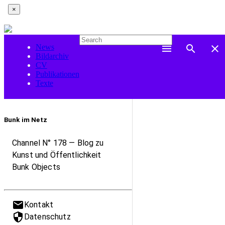
×
News
menu
search
close
Bildarchiv
CV
Publikationen
Texte
Bunk im Netz
Channel N° 178 — Blog zu
Kunst und Öffentlichkeit
Bunk Objects
mail
Kontakt
security
Datenschutz