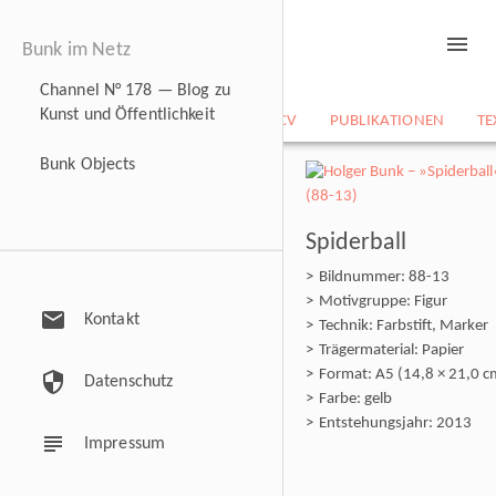
menu
Bunk im Netz
Channel N° 178 — Blog zu
Kunst und Öffentlichkeit
NEWS
BILDARCHIV
CV
PUBLIKATIONEN
TE
Bunk Objects
Spiderball
Bildnummer: 88-13
Motivgruppe: Figur
mail
Kontakt
Technik: Farbstift, Marker
Trägermaterial: Papier
Format: A5 (14,8 × 21,0 c
security
Datenschutz
Farbe: gelb
Entstehungsjahr: 2013
subject
Impressum