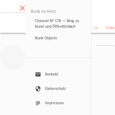
×
Bunk im Netz
Channel N° 178 — Blog zu
Kunst und Öffentlichkeit
NEWS
BILDARCHIV
CV
PUBL
Bunk Objects
mail
Kontakt
security
Datenschutz
subject
Impressum