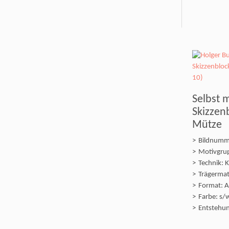
Selbst m
Skizzen
Mütze
Bildnumm
Motivgrup
Technik: 
Trägermate
Format: A
Farbe: s/
Entstehun