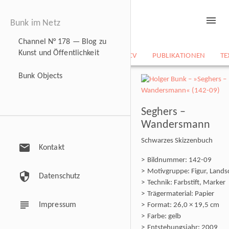
menu
Bunk im Netz
Channel N° 178 — Blog zu
Kunst und Öffentlichkeit
NEWS
BILDARCHIV
CV
PUBLIKATIONEN
TE
Bunk Objects
Seghers –
Wandersmann
Schwarzes Skizzenbuch
mail
Kontakt
Bildnummer: 142-09
Motivgruppe: Figur, Lands
security
Datenschutz
Technik: Farbstift, Marker
Trägermaterial: Papier
subject
Impressum
Format: 26,0 × 19,5 cm
Farbe: gelb
Entstehungsjahr: 2009