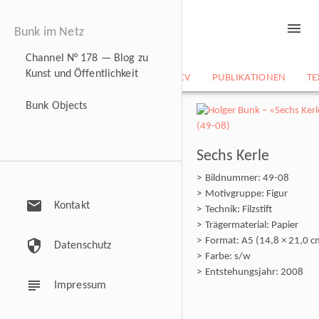
menu
Bunk im Netz
Channel N° 178 — Blog zu
Kunst und Öffentlichkeit
NEWS
BILDARCHIV
CV
PUBLIKATIONEN
TE
Bunk Objects
Sechs Kerle
Bildnummer: 49-08
Motivgruppe: Figur
mail
Kontakt
Technik: Filzstift
Trägermaterial: Papier
Format: A5 (14,8 × 21,0 c
security
Datenschutz
Farbe: s/w
Entstehungsjahr: 2008
subject
Impressum