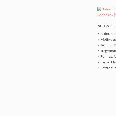
Schwer
Bildnumm
Motivgrup
Technik: 
Trägermate
Format: A
Farbe: bl
Entstehun