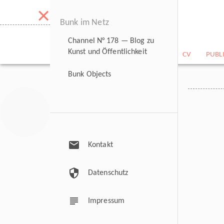
×
Bunk im Netz
Channel N° 178 — Blog zu
Kunst und Öffentlichkeit
NEWS
BILDARCHIV
CV
PUBL
Bunk Objects
mail
Kontakt
security
Datenschutz
subject
Impressum