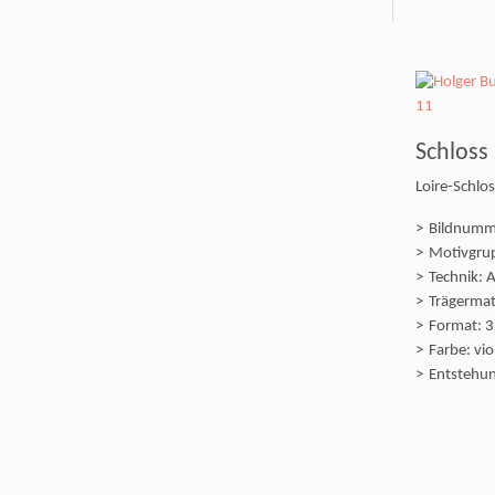
Schloss
Loire-Schlos
Bildnumm
Motivgrup
Technik: A
Trägermat
Format: 3
Farbe: vio
Entstehun