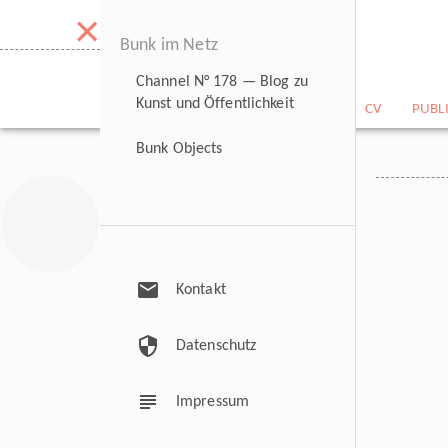
×
Bunk im Netz
Channel N° 178 — Blog zu
Kunst und Öffentlichkeit
NEWS
BILDARCHIV
CV
PUBL
Bunk Objects
mail
Kontakt
security
Datenschutz
subject
Impressum