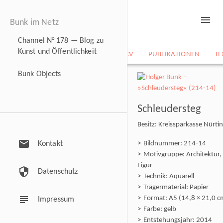
menu
Bunk im Netz
Channel N° 178 — Blog zu
Kunst und Öffentlichkeit
NEWS
BILDARCHIV
CV
PUBLIKATIONEN
TE
Bunk Objects
Schleudersteg
Besitz: Kreissparkasse Nürti
mail
Kontakt
Bildnummer: 214-14
Motivgruppe: Architektur,
Figur
security
Datenschutz
Technik: Aquarell
Trägermaterial: Papier
subject
Format: A5 (14,8 × 21,0 c
Impressum
Farbe: gelb
Entstehungsjahr: 2014