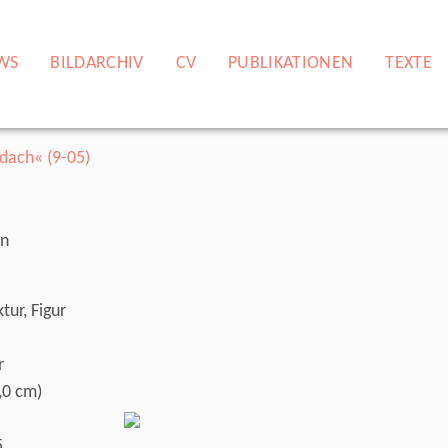
WS
BILDARCHIV
CV
PUBLIKATIONEN
TEXTE
nn
tur, Figur
r
,0 cm)
5