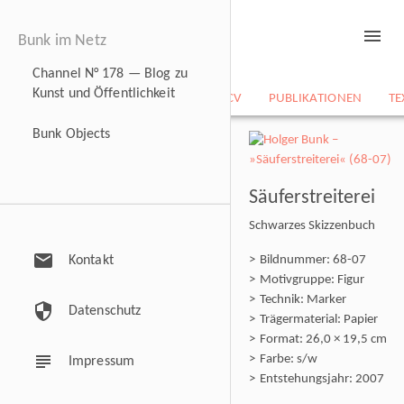
menu
Bunk im Netz
Channel N° 178 — Blog zu
Kunst und Öffentlichkeit
NEWS
BILDARCHIV
CV
PUBLIKATIONEN
TE
Bunk Objects
Säuferstreiterei
Schwarzes Skizzenbuch
mail
Kontakt
Bildnummer: 68-07
Motivgruppe: Figur
Technik: Marker
security
Datenschutz
Trägermaterial: Papier
Format: 26,0 × 19,5 cm
subject
Farbe: s/w
Impressum
Entstehungsjahr: 2007