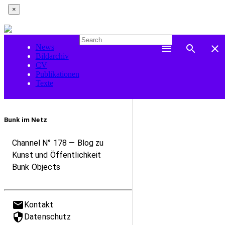
×
News
menu
search
close
Bildarchiv
CV
Publikationen
Texte
Bunk im Netz
Channel N° 178 — Blog zu
Kunst und Öffentlichkeit
Bunk Objects
mail
Kontakt
security
Datenschutz