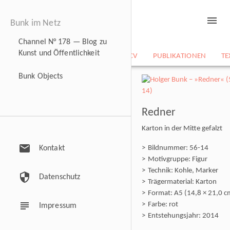
menu
Bunk im Netz
Channel N° 178 — Blog zu
Kunst und Öffentlichkeit
NEWS
BILDARCHIV
CV
PUBLIKATIONEN
TE
Bunk Objects
Redner
Karton in der Mitte gefalzt
mail
Kontakt
Bildnummer: 56-14
Motivgruppe: Figur
Technik: Kohle, Marker
security
Datenschutz
Trägermaterial: Karton
Format: A5 (14,8 × 21,0 c
subject
Farbe: rot
Impressum
Entstehungsjahr: 2014