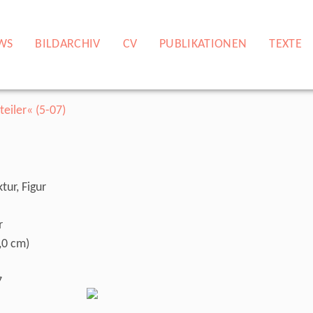
WS
BILDARCHIV
CV
PUBLIKATIONEN
TEXTE
tur, Figur
r
,0 cm)
7