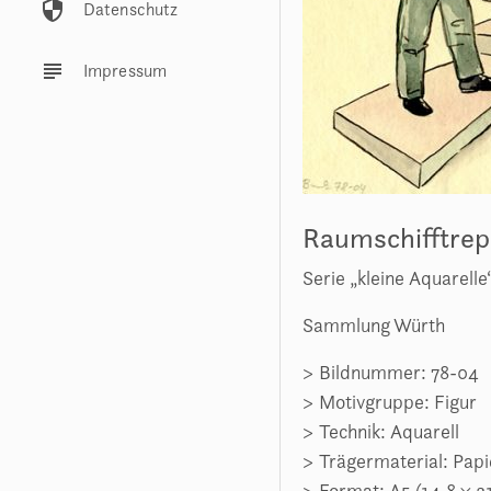
security
Datenschutz
subject
Impressum
Raumschifftre
Serie „kleine Aquarel
Sammlung Würth
Bildnummer: 78-04
Motivgruppe: Figur
Technik: Aquarell
Trägermaterial: Papi
Format: A5 (14,8 × 2