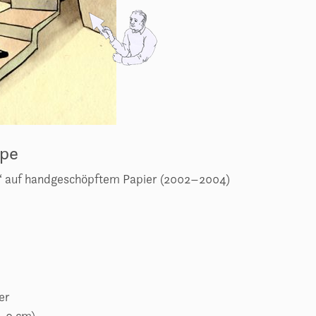
ppe
le“ auf handgeschöpftem Papier (2002–2004)
er
1,0 cm)