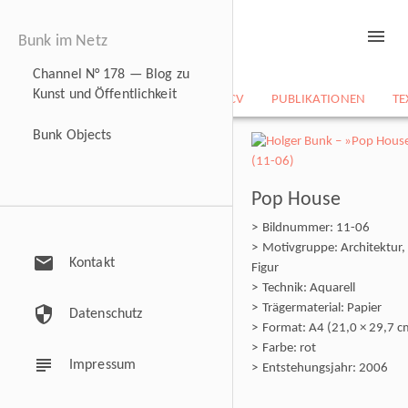
menu
Bunk im Netz
Channel N° 178 — Blog zu
Kunst und Öffentlichkeit
NEWS
BILDARCHIV
CV
PUBLIKATIONEN
TE
Bunk Objects
Pop House
Bildnummer: 11-06
Motivgruppe: Architektur,
mail
Kontakt
Figur
Technik: Aquarell
Trägermaterial: Papier
security
Datenschutz
Format: A4 (21,0 × 29,7 c
Farbe: rot
subject
Impressum
Entstehungsjahr: 2006