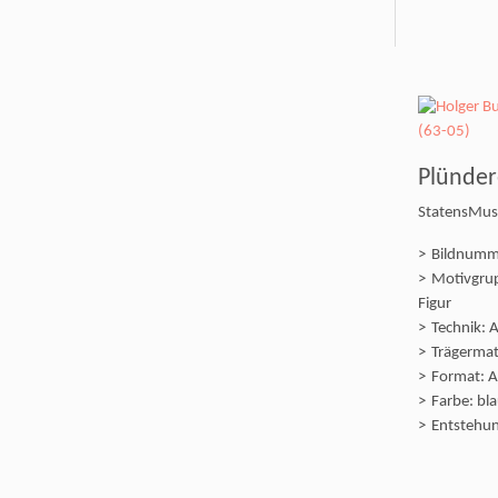
Plünder
StatensMu
Bildnumm
Motivgrup
Figur
Technik: A
Trägermate
Format: A
Farbe: bl
Entstehun