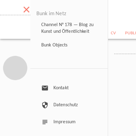
×
Bunk im Netz
Channel N° 178 — Blog zu
Kunst und Öffentlichkeit
NEWS
BILDARCHIV
CV
PUBL
Bunk Objects
mail
Kontakt
security
Datenschutz
subject
Impressum