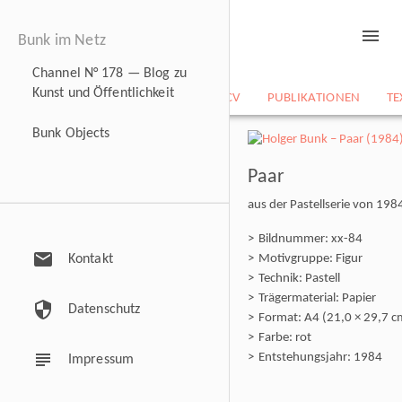
menu
Bunk im Netz
Channel N° 178 — Blog zu
Kunst und Öffentlichkeit
NEWS
BILDARCHIV
CV
PUBLIKATIONEN
TE
Bunk Objects
Paar
aus der Pastellserie von 198
Bildnummer: xx-84
mail
Kontakt
Motivgruppe: Figur
Technik: Pastell
Trägermaterial: Papier
security
Datenschutz
Format: A4 (21,0 × 29,7 c
Farbe: rot
subject
Entstehungsjahr: 1984
Impressum