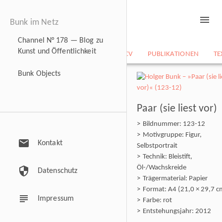
menu
Bunk im Netz
Channel N° 178 — Blog zu
Kunst und Öffentlichkeit
NEWS
BILDARCHIV
CV
PUBLIKATIONEN
TE
Bunk Objects
Paar (sie liest vor)
Bildnummer: 123-12
Motivgruppe: Figur,
mail
Kontakt
Selbstportrait
Technik: Bleistift,
Öl-/Wachskreide
security
Datenschutz
Trägermaterial: Papier
Format: A4 (21,0 × 29,7 c
subject
Impressum
Farbe: rot
Entstehungsjahr: 2012