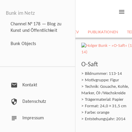
menu
Bunk im Netz
Channel N° 178 — Blog zu
Kunst und Öffentlichkeit
NEWS
BILDARCHIV
CV
PUBLIKATIONEN
TE
Bunk Objects
O-Saft
Bildnummer: 113-14
Motivgruppe: Figur
mail
Kontakt
Technik: Gouache, Kohle,
Marker, Öl-/Wachskreide
Trägermaterial: Papier
security
Datenschutz
Format: 24,0 × 31,5 cm
Farbe: orange
subject
Impressum
Entstehungsjahr: 2014