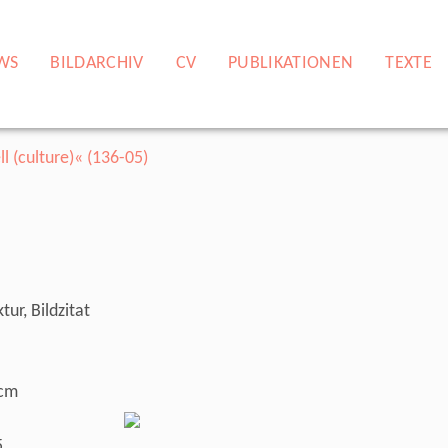
WS
BILDARCHIV
CV
PUBLIKATIONEN
TEXTE
)
ur, Bildzitat
 cm
5