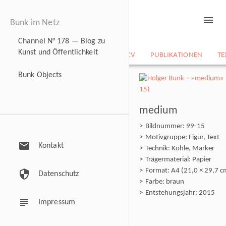
menu
Bunk im Netz
Channel N° 178 — Blog zu
Kunst und Öffentlichkeit
NEWS
BILDARCHIV
CV
PUBLIKATIONEN
TE
Bunk Objects
medium
Bildnummer: 99-15
Motivgruppe: Figur, Text
mail
Kontakt
Technik: Kohle, Marker
Trägermaterial: Papier
Format: A4 (21,0 × 29,7 c
security
Datenschutz
Farbe: braun
Entstehungsjahr: 2015
subject
Impressum