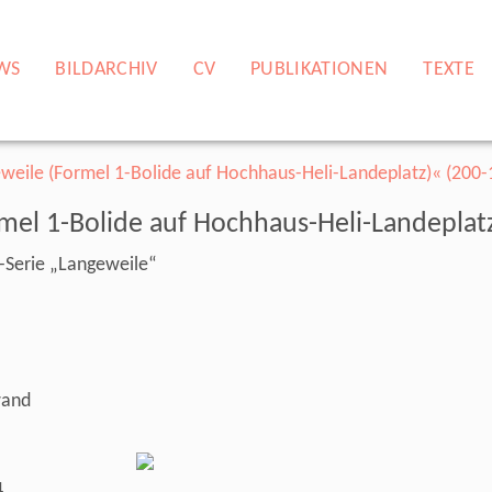
WS
BILDARCHIV
CV
PUBLIKATIONEN
TEXTE
mel 1-Bolide auf Hochhaus-Heli-Landeplat
t-Serie „Langeweile“
wand
4