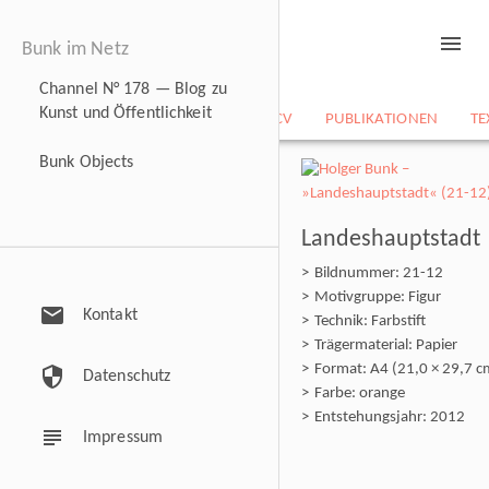
menu
Bunk im Netz
Channel N° 178 — Blog zu
Kunst und Öffentlichkeit
NEWS
BILDARCHIV
CV
PUBLIKATIONEN
TE
Bunk Objects
Landeshauptstadt
Bildnummer: 21-12
Motivgruppe: Figur
mail
Kontakt
Technik: Farbstift
Trägermaterial: Papier
Format: A4 (21,0 × 29,7 c
security
Datenschutz
Farbe: orange
Entstehungsjahr: 2012
subject
Impressum