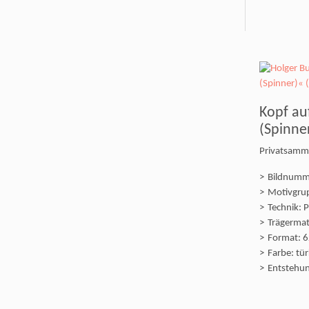
Kopf au
(Spinne
Privatsamm
Bildnumm
Motivgru
Technik: P
Trägermate
Format: 6
Farbe: tür
Entstehun