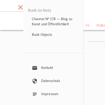
×
Bunk im Netz
Channel N° 178 — Blog zu
Kunst und Öffentlichkeit
NEWS
BILDARCHIV
CV
PUBL
Bunk Objects
mail
Kontakt
security
Datenschutz
subject
Impressum