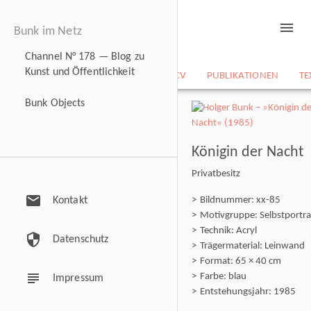
menu
Bunk im Netz
Channel N° 178 — Blog zu
Kunst und Öffentlichkeit
NEWS
BILDARCHIV
CV
PUBLIKATIONEN
TE
Bunk Objects
Königin der Nacht
Privatbesitz
mail
Kontakt
Bildnummer: xx-85
Motivgruppe: Selbstportra
Technik: Acryl
security
Datenschutz
Trägermaterial: Leinwand
Format: 65 × 40 cm
subject
Farbe: blau
Impressum
Entstehungsjahr: 1985