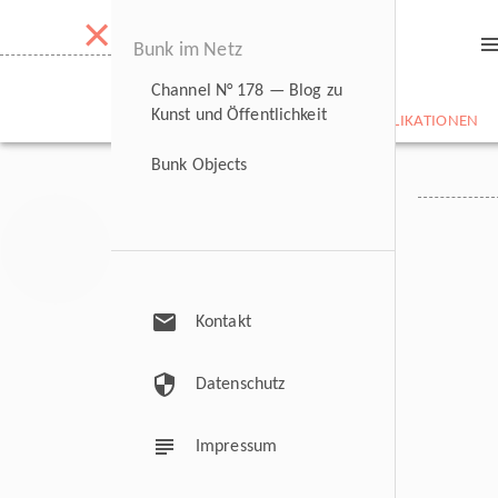
×
men
Bunk im Netz
Channel N° 178 — Blog zu
Kunst und Öffentlichkeit
NEWS
BILDARCHIV
CV
PUBLIKATIONEN
Bunk Objects
mail
Kontakt
security
Datenschutz
subject
Impressum