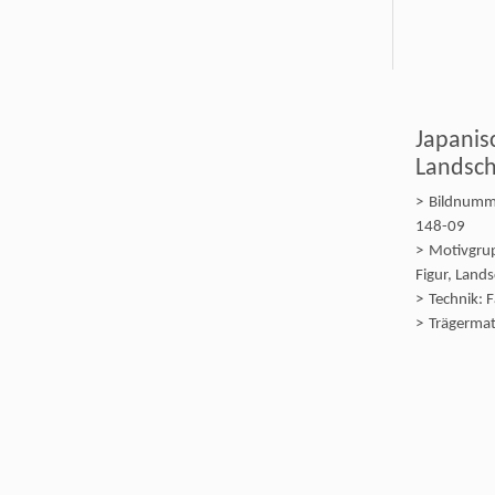
Japanis
Landsch
Bildnumm
148-09
Motivgru
Figur, Lands
Technik: F
Trägermate
Papier
Format: 
(21,0 × 29,
Farbe: gr
Entstehun
2009