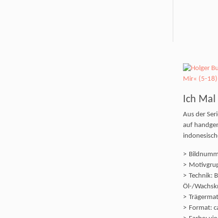
Ich Mal 
Aus der Ser
auf handge
indonesisch
Bildnumm
Motivgrupp
Technik: Bl
Öl-/Wachsk
Trägermate
Format: c