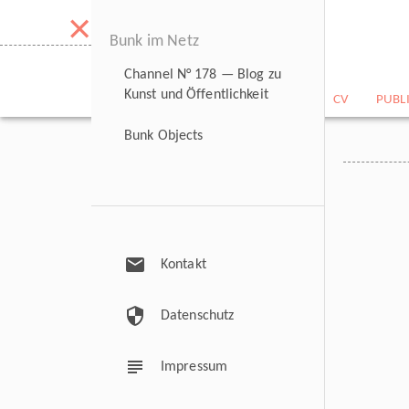
×
Bunk im Netz
Channel N° 178 — Blog zu
Kunst und Öffentlichkeit
NEWS
BILDARCHIV
CV
PUBL
Bunk Objects
mail
Kontakt
security
Datenschutz
subject
Impressum