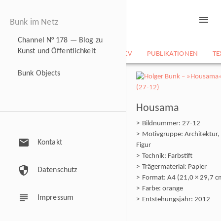
menu
Bunk im Netz
Channel N° 178 — Blog zu
Kunst und Öffentlichkeit
NEWS
BILDARCHIV
CV
PUBLIKATIONEN
TE
Bunk Objects
Housama
Bildnummer: 27-12
Motivgruppe: Architektur,
mail
Kontakt
Figur
Technik: Farbstift
Trägermaterial: Papier
security
Datenschutz
Format: A4 (21,0 × 29,7 c
Farbe: orange
subject
Impressum
Entstehungsjahr: 2012