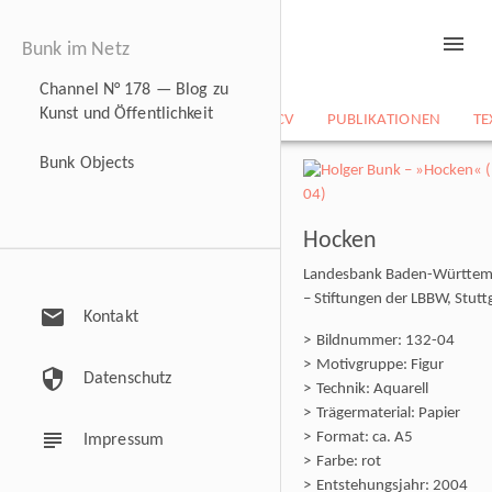
menu
Bunk im Netz
Channel N° 178 — Blog zu
Kunst und Öffentlichkeit
NEWS
BILDARCHIV
CV
PUBLIKATIONEN
TE
Bunk Objects
Hocken
Landesbank Baden-Württem
– Stiftungen der LBBW, Stutt
mail
Kontakt
Bildnummer: 132-04
Motivgruppe: Figur
security
Datenschutz
Technik: Aquarell
Trägermaterial: Papier
subject
Format: ca. A5
Impressum
Farbe: rot
Entstehungsjahr: 2004