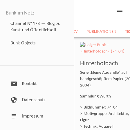
menu
Bunk im Netz
Channel N° 178 — Blog zu
Kunst und Öffentlichkeit
NEWS
BILDARCHIV
CV
PUBLIKATIONEN
TE
Bunk Objects
Hinterhofdach
Serie „kleine Aquarelle“ auf
handgeschöpftem Papier (2
mail
Kontakt
2004)
Sammlung Würth
security
Datenschutz
Bildnummer: 74-04
Motivgruppe: Architektur,
subject
Impressum
Figur
Technik: Aquarell