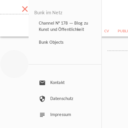
×
Bunk im Netz
Channel N° 178 — Blog zu
Kunst und Öffentlichkeit
NEWS
BILDARCHIV
CV
PUBL
Bunk Objects
mail
Kontakt
security
Datenschutz
subject
Impressum