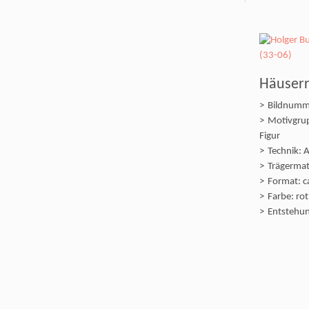
Häuserr
Bildnumm
Motivgrup
Figur
Technik: A
Trägermate
Format: c
Farbe: rot
Entstehun