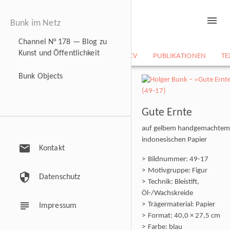
menu
Bunk im Netz
Channel N° 178 — Blog zu
Kunst und Öffentlichkeit
NEWS
BILDARCHIV
CV
PUBLIKATIONEN
TE
Bunk Objects
Gute Ernte
auf gelbem handgemachtem
indonesischen Papier
mail
Kontakt
Bildnummer: 49-17
Motivgruppe: Figur
security
Datenschutz
Technik: Bleistift,
Öl-/Wachskreide
subject
Trägermaterial: Papier
Impressum
Format: 40,0 × 27,5 cm
Farbe: blau