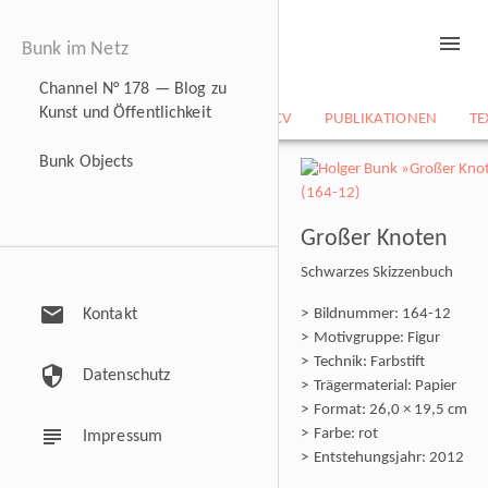
menu
Bunk im Netz
Channel N° 178 — Blog zu
Kunst und Öffentlichkeit
NEWS
BILDARCHIV
CV
PUBLIKATIONEN
TE
Bunk Objects
Großer Knoten
Schwarzes Skizzenbuch
mail
Kontakt
Bildnummer: 164-12
Motivgruppe: Figur
Technik: Farbstift
security
Datenschutz
Trägermaterial: Papier
Format: 26,0 × 19,5 cm
subject
Farbe: rot
Impressum
Entstehungsjahr: 2012