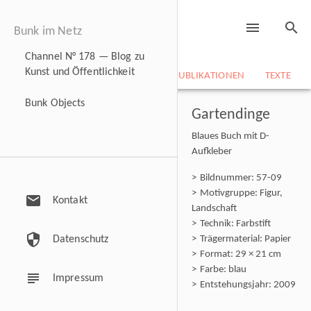
menu
search
Bunk im Netz
Channel N° 178 — Blog zu
Kunst und Öffentlichkeit
NEWS
BILDARCHIV
CV
PUBLIKATIONEN
TEXTE
Bunk Objects
Gartendinge
Blaues Buch mit D-
Aufkleber
Bildnummer: 57-09
Motivgruppe: Figur,
mail
Kontakt
Landschaft
Technik: Farbstift
security
Datenschutz
Trägermaterial: Papier
Format: 29 × 21 cm
Farbe: blau
subject
Impressum
Entstehungsjahr: 2009