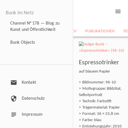
menu
Bunk im Netz
Channel N° 178 — Blog zu
Kunst und Öffentlichkeit
NEWS
BILDARCHIV
CV
PUBLIKATIONEN
TE
Bunk Objects
Espressotrinker
auf blauem Papier
mail
Kontakt
Bildnummer: 96-10
Motivgruppe: Bildzitat,
Selbstportrait
security
Datenschutz
Technik: Farbstift
Trägermaterial: Papier
subject
Format: 36 × 33,8 cm
Impressum
Farbe: blau
Entstehungsjahr: 2010